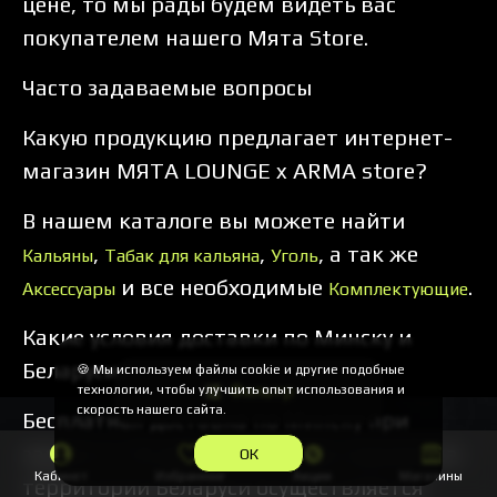
цене, то мы рады будем видеть вас
покупателем нашего Мята Store.
Часто задаваемые вопросы
Какую продукцию предлагает интернет-
магазин МЯТА LOUNGE x ARMA store?
В нашем каталоге вы можете найти
,
,
, а так же
Кальяны
Табак для кальяна
Уголь
и все необходимые
.
Аксессуары
Комплектующие
Какие условия доставки по Минску и
Беларуси?
🍪 Мы используем файлы cookie и другие подобные
Фильтр
технологии, чтобы улучшить опыт использования и
скорость нашего сайта.
Бесплатная доставка по Минску при
заказе от 50 рублей. Доставка заказов на
ОК
Кабинет
Избранное
Акции
Магазины
территории Беларуси осуществляется