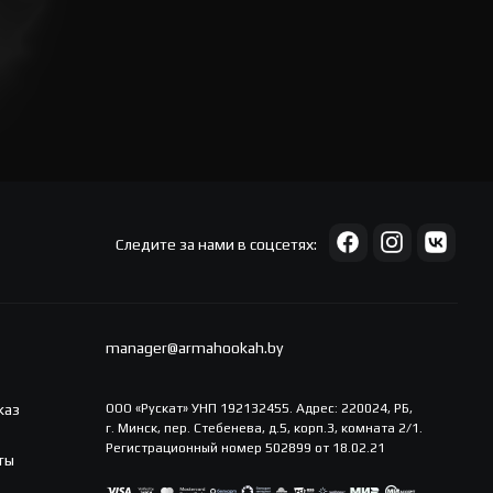
Следите за нами в соцсетях:
manager@armahookah.by
каз
ООО «Рускат» УНП 192132455. Адрес: 220024, РБ,
г. Минск, пер. Стебенева, д.5, корп.3, комната 2/1.
Регистрационный номер 502899 от 18.02.21
ты