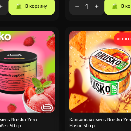
В корзину
В ко
НЕТ В 
месь Brusko Zero -
Кальянная cмесь Brusko Zer
бет 50 гр
Начос 50 гр