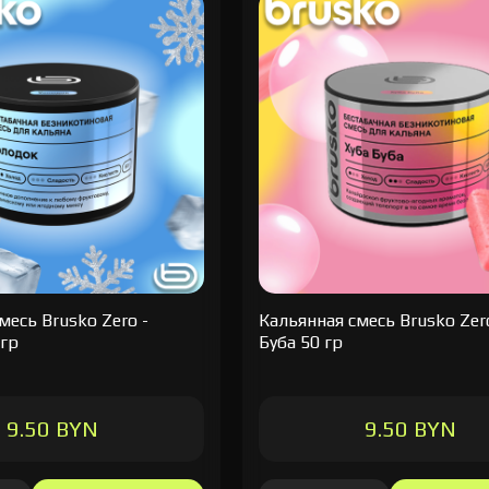
месь Brusko Zero -
Кальянная cмесь Brusko Zero
 гр
Буба 50 гр
9.50 BYN
9.50 BYN